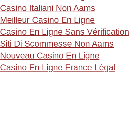
Casino Italiani Non Aams
Meilleur Casino En Ligne
Casino En Ligne Sans Vérification
Siti Di Scommesse Non Aams
Nouveau Casino En Ligne
Casino En Ligne France Légal