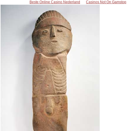
Beste Online Casino Nederland
Casinos Not On Gamstop