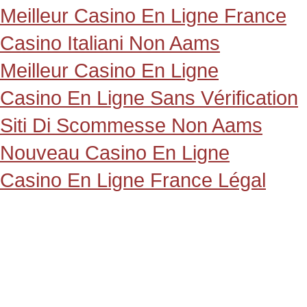
Meilleur Casino En Ligne France
Casino Italiani Non Aams
Meilleur Casino En Ligne
Casino En Ligne Sans Vérification
Siti Di Scommesse Non Aams
Nouveau Casino En Ligne
Casino En Ligne France Légal