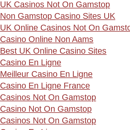
UK Casinos Not On Gamstop
Non Gamstop Casino Sites UK
UK Online Casinos Not On Gamst
Casino Online Non Aams
Best UK Online Casino Sites
Casino En Ligne
Meilleur Casino En Ligne
Casino En Ligne France
Casinos Not On Gamstop
Casino Not On Gamstop
Casinos Not On Gamstop