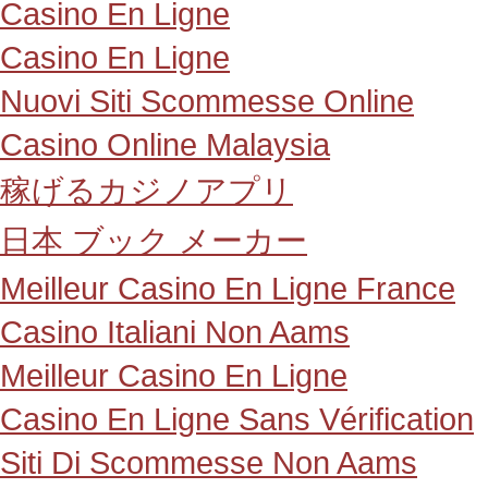
Casino En Ligne
Casino En Ligne
Nuovi Siti Scommesse Online
Casino Online Malaysia
稼げるカジノアプリ
日本 ブック メーカー
Meilleur Casino En Ligne France
Casino Italiani Non Aams
Meilleur Casino En Ligne
Casino En Ligne Sans Vérification
Siti Di Scommesse Non Aams