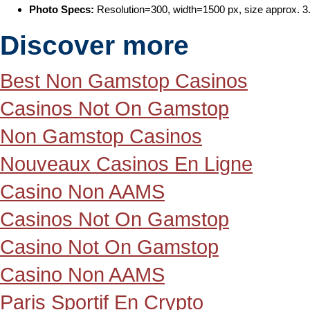
Photo Specs:
Resolution=300, width=1500 px, size approx. 3.
Discover more
Best Non Gamstop Casinos
Casinos Not On Gamstop
Non Gamstop Casinos
Nouveaux Casinos En Ligne
Casino Non AAMS
Casinos Not On Gamstop
Casino Not On Gamstop
Casino Non AAMS
Paris Sportif En Crypto