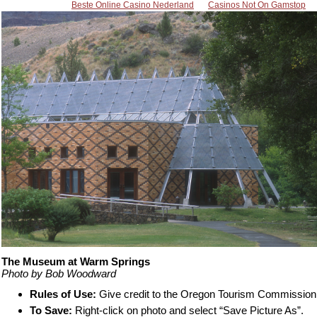
Beste Online Casino Nederland
Casinos Not On Gamstop
The Museum at Warm Springs
Photo by Bob Woodward
Rules of Use:
Give credit to the Oregon Tourism Commission
To Save:
Right-click on photo and select “Save Picture As”.