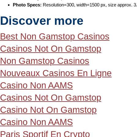
Photo Specs:
Resolution=300, width=1500 px, size approx. 3.
Discover more
Best Non Gamstop Casinos
Casinos Not On Gamstop
Non Gamstop Casinos
Nouveaux Casinos En Ligne
Casino Non AAMS
Casinos Not On Gamstop
Casino Not On Gamstop
Casino Non AAMS
Paris Sportif En Crypto