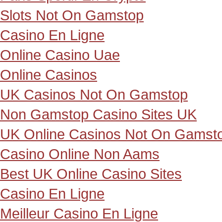
Slots Not On Gamstop
Casino En Ligne
Online Casino Uae
Online Casinos
UK Casinos Not On Gamstop
Non Gamstop Casino Sites UK
UK Online Casinos Not On Gamst
Casino Online Non Aams
Best UK Online Casino Sites
Casino En Ligne
Meilleur Casino En Ligne