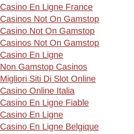
Casino En Ligne France
Casinos Not On Gamstop
Casino Not On Gamstop
Casinos Not On Gamstop
Casino En Ligne
Non Gamstop Casinos
Migliori Siti Di Slot Online
Casino Online Italia
Casino En Ligne Fiable
Casino En Ligne
Casino En Ligne Belgique