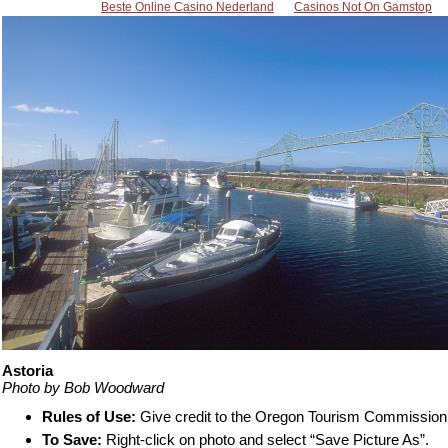
Beste Online Casino Nederland
Casinos Not On Gamstop
Astoria
Photo by Bob Woodward
Rules of Use:
Give credit to the Oregon Tourism Commission
To Save:
Right-click on photo and select “Save Picture As”.