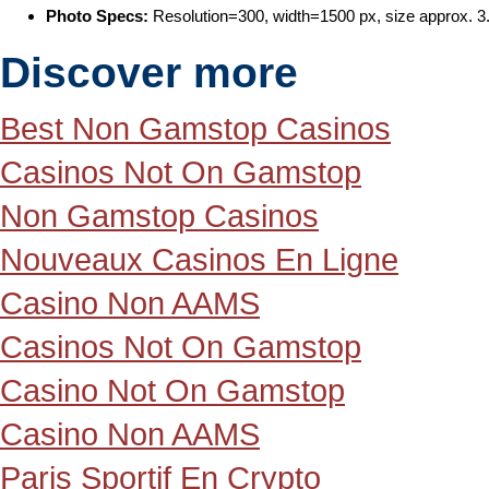
Photo Specs:
Resolution=300, width=1500 px, size approx. 3.
Discover more
Best Non Gamstop Casinos
Casinos Not On Gamstop
Non Gamstop Casinos
Nouveaux Casinos En Ligne
Casino Non AAMS
Casinos Not On Gamstop
Casino Not On Gamstop
Casino Non AAMS
Paris Sportif En Crypto