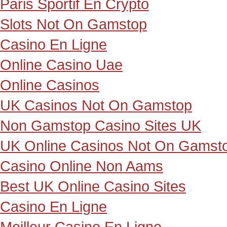
Paris Sportif En Crypto
Slots Not On Gamstop
Casino En Ligne
Online Casino Uae
Online Casinos
UK Casinos Not On Gamstop
Non Gamstop Casino Sites UK
UK Online Casinos Not On Gamst
Casino Online Non Aams
Best UK Online Casino Sites
Casino En Ligne
Meilleur Casino En Ligne