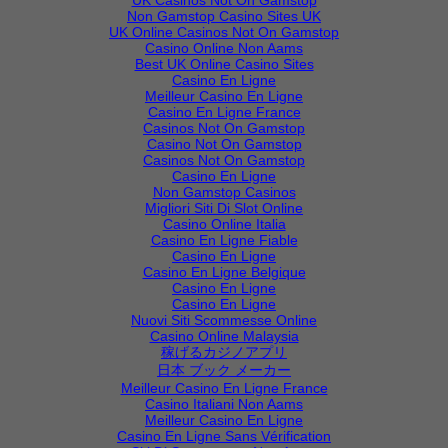
UK Casinos Not On Gamstop
Non Gamstop Casino Sites UK
UK Online Casinos Not On Gamstop
Casino Online Non Aams
Best UK Online Casino Sites
Casino En Ligne
Meilleur Casino En Ligne
Casino En Ligne France
Casinos Not On Gamstop
Casino Not On Gamstop
Casinos Not On Gamstop
Casino En Ligne
Non Gamstop Casinos
Migliori Siti Di Slot Online
Casino Online Italia
Casino En Ligne Fiable
Casino En Ligne
Casino En Ligne Belgique
Casino En Ligne
Casino En Ligne
Nuovi Siti Scommesse Online
Casino Online Malaysia
稼げるカジノアプリ
日本 ブック メーカー
Meilleur Casino En Ligne France
Casino Italiani Non Aams
Meilleur Casino En Ligne
Casino En Ligne Sans Vérification