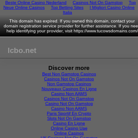
Beste Online Casino Nederland
Casinos Not On Gamstop
Top
Neue Online Casinos
Top Betting Sites
I Migliori Casino Online
Italia
This domain has expired. If you owned this domain, contact your
domain registration service provider for further assistance. If you ne
help identifying your provider, visit
https://www.tucowsdomains.com/
lcbo.net
Discover more
Best Non Gamstop Casinos
Casinos Not On Gamstop
Non Gamstop Casinos
Nouveaux Casinos En Ligne
Casino Non AAMS
Casinos Not On Gamstop
Casino Not On Gamstop
Casino Non AAMS
Paris Sportif En Crypto
Slots Not On Gamstop
Casino En Ligne
Online Casino Uae
Online Casinos