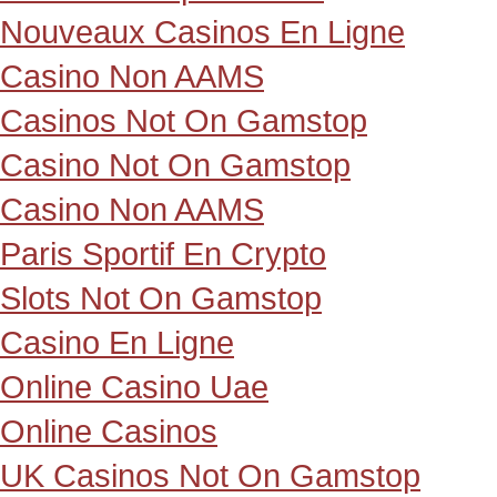
Nouveaux Casinos En Ligne
Casino Non AAMS
Casinos Not On Gamstop
Casino Not On Gamstop
Casino Non AAMS
Paris Sportif En Crypto
Slots Not On Gamstop
Casino En Ligne
Online Casino Uae
Online Casinos
UK Casinos Not On Gamstop