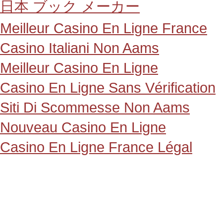
日本 ブック メーカー
Meilleur Casino En Ligne France
Casino Italiani Non Aams
Meilleur Casino En Ligne
Casino En Ligne Sans Vérification
Siti Di Scommesse Non Aams
Nouveau Casino En Ligne
Casino En Ligne France Légal