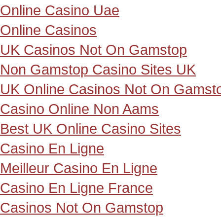
Online Casino Uae
Online Casinos
UK Casinos Not On Gamstop
Non Gamstop Casino Sites UK
UK Online Casinos Not On Gamst
Casino Online Non Aams
Best UK Online Casino Sites
Casino En Ligne
Meilleur Casino En Ligne
Casino En Ligne France
Casinos Not On Gamstop