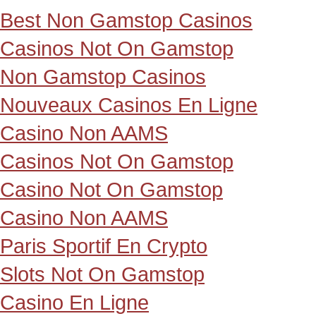
Best Non Gamstop Casinos
Casinos Not On Gamstop
Non Gamstop Casinos
Nouveaux Casinos En Ligne
Casino Non AAMS
Casinos Not On Gamstop
Casino Not On Gamstop
Casino Non AAMS
Paris Sportif En Crypto
Slots Not On Gamstop
Casino En Ligne