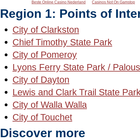
Beste Online Casino Nederland
Casinos Not On Gamstop
Region 1: Points of Inte
City of Clarkston
Chief Timothy State Park
City of Pomeroy
Lyons Ferry State Park / Palous
City of Dayton
Lewis and Clark Trail State Par
City of Walla Walla
City of Touchet
Discover more